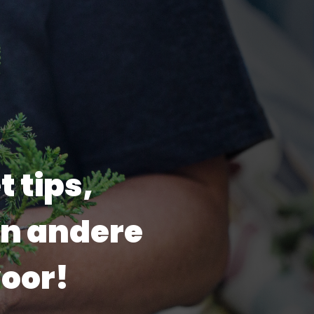
t tips,
an andere
voor!