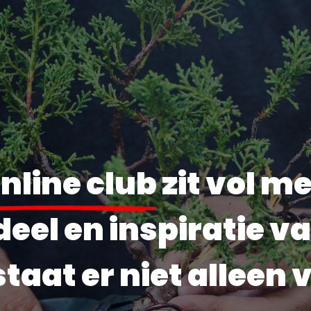
nline club
zit vol me
eel en inspiratie v
staat er niet alleen 