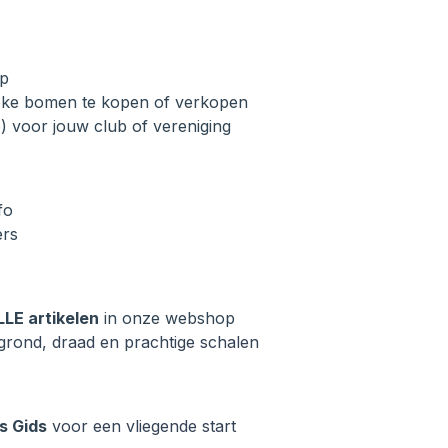
pp
ieke bomen te kopen of verkopen
é) voor jouw club of vereniging
fo
ers
LLE artikelen
in onze webshop
rond, draad en prachtige schalen
s Gids
voor een vliegende start